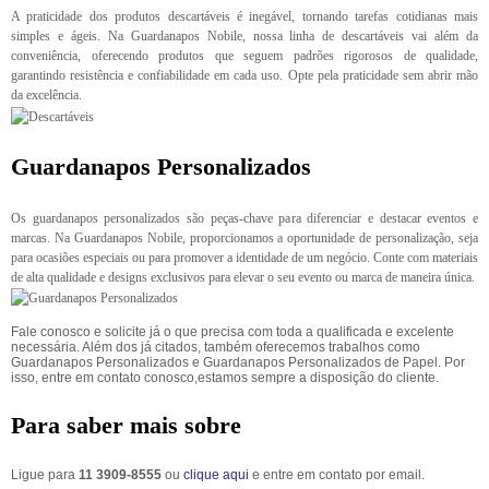
A praticidade dos produtos descartáveis é inegável, tornando tarefas cotidianas mais
simples e ágeis. Na Guardanapos Nobile, nossa linha de descartáveis vai além da
conveniência, oferecendo produtos que seguem padrões rigorosos de qualidade,
garantindo resistência e confiabilidade em cada uso. Opte pela praticidade sem abrir mão
da excelência.
Guardanapos Personalizados
Os guardanapos personalizados são peças-chave para diferenciar e destacar eventos e
marcas. Na Guardanapos Nobile, proporcionamos a oportunidade de personalização, seja
para ocasiões especiais ou para promover a identidade de um negócio. Conte com materiais
de alta qualidade e designs exclusivos para elevar o seu evento ou marca de maneira única.
Fale conosco e solicite já o que precisa com toda a qualificada e excelente
necessária. Além dos já citados, também oferecemos trabalhos como
Guardanapos Personalizados e Guardanapos Personalizados de Papel. Por
isso, entre em contato conosco,estamos sempre a disposição do cliente.
Para saber mais sobre
Ligue para
11 3909-8555
ou
clique aqui
e entre em contato por email.