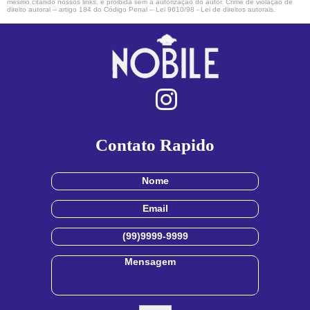
mesmo citando nossos links, é proibida sem a autorização do autor. Crime de violação de
direito autoral – artigo 184 do Código Penal –
Lei 9610/98 - Lei de direitos autorais
.
Contato Rapido