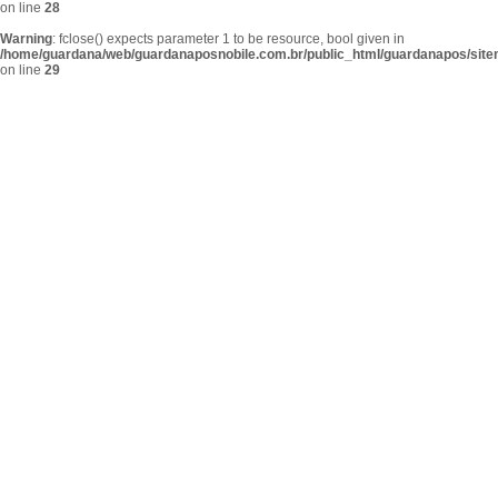
on line
28
Warning
: fclose() expects parameter 1 to be resource, bool given in
/home/guardana/web/guardanaposnobile.com.br/public_html/guardanapos/sit
on line
29