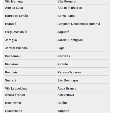
Vila Mariana
Vila Morumbi
Alto da Lapa
Alto de Pinheiros
Bairro do Limão
Barra Funda
Butantã
Conjunto Residencial Butantã
Freguesia do Ó
Jaguaré
Jaraguá
Jardim Bonfiglioli
Jardim Guedala
Lapa
Pacaembu
Perdizes
Pinheiros
Pirituba
Pompéia
Raposo Tavares
Sumaré
São Domingos
Vila Leopoldina
Água Branca
Anália Franco
Aricanduva
Belenzinho
Belém
Guaianases
Itaquera