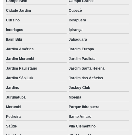
Campo Belo
Campo Grande
Cidade Jardim
Cupecê
Cursino
Ibirapuera
Interlagos
Ipiranga
Itaim Bibi
Jabaquara
Jardim América
Jardim Europa
Jardim Morumbi
Jardim Paulista
Jardim Paulistano
Jardim Santa Helena
Jardim São Luiz
Jardim das Acácias
Jardins
Jockey Club
Jurubatuba
Moema
Morumbi
Parque Ibirapuera
Pedreira
Santo Amaro
Saúde
Vila Clementino