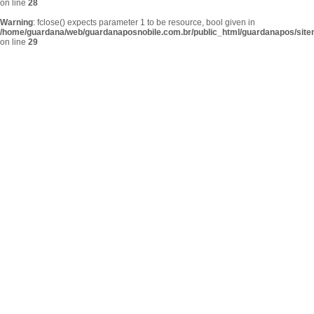
on line
28
Warning
: fclose() expects parameter 1 to be resource, bool given in
/home/guardana/web/guardanaposnobile.com.br/public_html/guardanapos/sit
on line
29