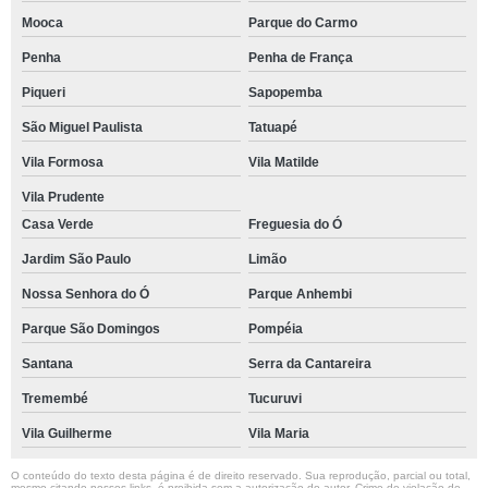
Mooca
Parque do Carmo
Penha
Penha de França
Piqueri
Sapopemba
São Miguel Paulista
Tatuapé
Vila Formosa
Vila Matilde
Vila Prudente
Casa Verde
Freguesia do Ó
Jardim São Paulo
Limão
Nossa Senhora do Ó
Parque Anhembi
Parque São Domingos
Pompéia
Santana
Serra da Cantareira
Tremembé
Tucuruvi
Vila Guilherme
Vila Maria
O conteúdo do texto desta página é de direito reservado. Sua reprodução, parcial ou total,
mesmo citando nossos links, é proibida sem a autorização do autor. Crime de violação de