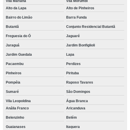
Vila Mariana
Vila Morumbi
Alto da Lapa
Alto de Pinheiros
Bairro do Limão
Barra Funda
Butantã
Conjunto Residencial Butantã
Freguesia do Ó
Jaguaré
Jaraguá
Jardim Bonfiglioli
Jardim Guedala
Lapa
Pacaembu
Perdizes
Pinheiros
Pirituba
Pompéia
Raposo Tavares
Sumaré
São Domingos
Vila Leopoldina
Água Branca
Anália Franco
Aricanduva
Belenzinho
Belém
Guaianases
Itaquera