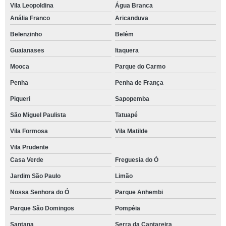
Vila Leopoldina
Água Branca
Anália Franco
Aricanduva
Belenzinho
Belém
Guaianases
Itaquera
Mooca
Parque do Carmo
Penha
Penha de França
Piqueri
Sapopemba
São Miguel Paulista
Tatuapé
Vila Formosa
Vila Matilde
Vila Prudente
Casa Verde
Freguesia do Ó
Jardim São Paulo
Limão
Nossa Senhora do Ó
Parque Anhembi
Parque São Domingos
Pompéia
Santana
Serra da Cantareira