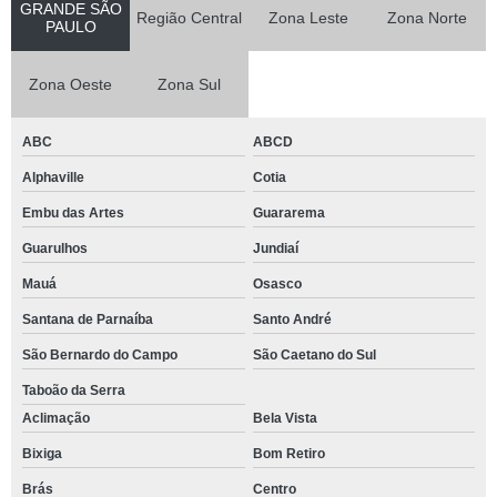
GRANDE SÃO
Região Central
Zona Leste
Zona Norte
PAULO
Zona Oeste
Zona Sul
ABC
ABCD
Alphaville
Cotia
Embu das Artes
Guararema
Guarulhos
Jundiaí
Mauá
Osasco
Santana de Parnaíba
Santo André
São Bernardo do Campo
São Caetano do Sul
Taboão da Serra
Aclimação
Bela Vista
Bixiga
Bom Retiro
Brás
Centro