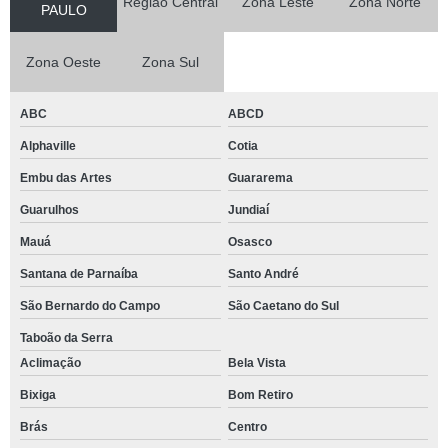
Região Central
Zona Leste
Zona Norte
PAULO
Zona Oeste
Zona Sul
ABC
ABCD
Alphaville
Cotia
Embu das Artes
Guararema
Guarulhos
Jundiaí
Mauá
Osasco
Santana de Parnaíba
Santo André
São Bernardo do Campo
São Caetano do Sul
Taboão da Serra
Aclimação
Bela Vista
Bixiga
Bom Retiro
Brás
Centro