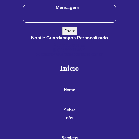
Nobile Guardanapos Personalizado
(11) 3909-8555
(11) 99900-3891
contato@guardanaposnobile.com.br
Inicio
Home
Sobre
nós
Servicos