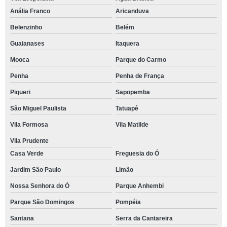
Anália Franco
Aricanduva
Belenzinho
Belém
Guaianases
Itaquera
Mooca
Parque do Carmo
Penha
Penha de França
Piqueri
Sapopemba
São Miguel Paulista
Tatuapé
Vila Formosa
Vila Matilde
Vila Prudente
Casa Verde
Freguesia do Ó
Jardim São Paulo
Limão
Nossa Senhora do Ó
Parque Anhembi
Parque São Domingos
Pompéia
Santana
Serra da Cantareira