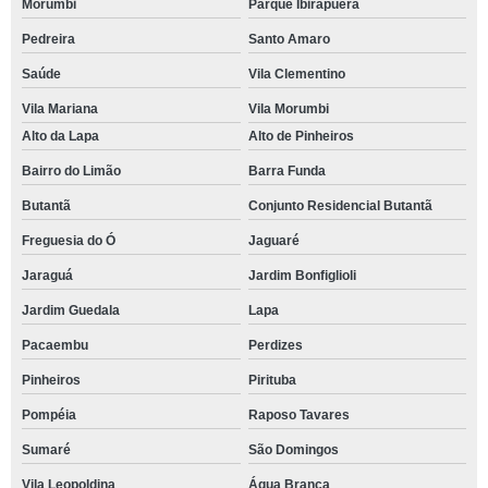
Morumbi
Parque Ibirapuera
Pedreira
Santo Amaro
Saúde
Vila Clementino
Vila Mariana
Vila Morumbi
Alto da Lapa
Alto de Pinheiros
Bairro do Limão
Barra Funda
Butantã
Conjunto Residencial Butantã
Freguesia do Ó
Jaguaré
Jaraguá
Jardim Bonfiglioli
Jardim Guedala
Lapa
Pacaembu
Perdizes
Pinheiros
Pirituba
Pompéia
Raposo Tavares
Sumaré
São Domingos
Vila Leopoldina
Água Branca