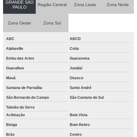
GRANDE SÃO
Região Central
Zona Leste
Zona Norte
PAULO
Zona Oeste
Zona Sul
ABC
ABCD
Alphaville
Cotia
Embu das Artes
Guararema
Guarulhos
Jundiaí
Mauá
Osasco
Santana de Parnaíba
Santo André
São Bernardo do Campo
São Caetano do Sul
Taboão da Serra
Aclimação
Bela Vista
Bixiga
Bom Retiro
Brás
Centro