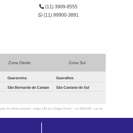
empresa na Barra Funda
(11) 3909-8555
(11) 99900-3891
Zona Oeste
Zona Sul
Guararema
Guarulhos
São Bernardo do Campo
São Caetano do Sul
ação de direito autoral – artigo 184 do Código Penal –
Lei 9610/98 - Lei de