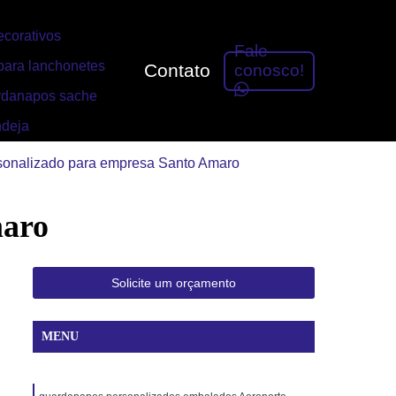
corativos
Fale
ara lanchonetes
Contato
conosco!
rdanapos sache
ndeja
sonalizado para empresa Santo Amaro
maro
Solicite um orçamento
MENU