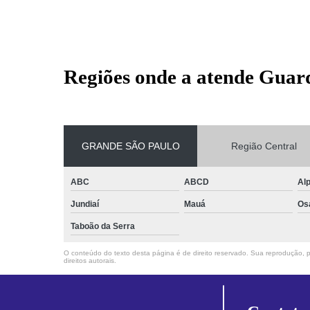
Regiões onde a atende Guar
GRANDE SÃO PAULO
Região Central
ABC
ABCD
Alp
Jundiaí
Mauá
Os
Taboão da Serra
O conteúdo do texto desta página é de direito reservado. Sua reprodução, pa
direitos autorais
.