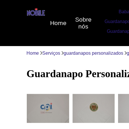
Baba
Sobre
Guardanapo
Home
nós
Guardanap
Home
Serviços
guardanapos personalizados
g
Guardanapo Personali