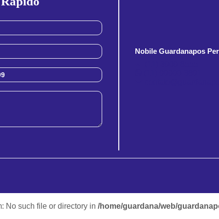
 Rapido
Nobile Guardanapos Per
(11) 3909-8555
(11) 99900-3891
contato@guardanapo
m: No such file or directory in
/home/guardana/web/guardanapo