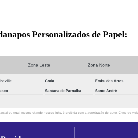
danapos Personalizados de Papel:
Zona Leste
Zona Norte
haville
Cotia
Embu das Artes
asco
Santana de Parnaíba
Santo André
rcial ou total, mesmo citando nossos links, é proibida sem a autorização do autor. Crime de viol