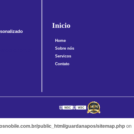
Inicio
sonalizado
Home
Sobre nós
snobile.com.br
Servicos
Contato
W3C
W3C
snobile.com.br/public_html/guardanapos/sitemap.php
on