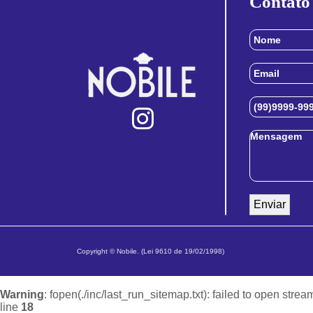
Contato
Copyright © Nobile. (Lei 9610 de 19/02/1998)
Warning
: fopen(./inc/last_run_sitemap.txt): failed to open strea
line
18