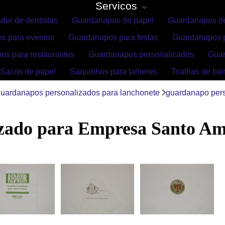
Servicos
dor de dentistas
Guardanapos de papel
Guardanapos de
s para eventos
Guardanapos para festas
Guardanapos p
os para restaurantes
Guardanapos personalizados
Gua
Sacos de papel
Saquinhos para talheres
Toalhas de ba
uardanapos personalizados para lanchonete
guardanapo per
zado para Empresa Santo A