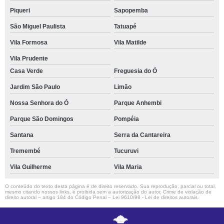
Piqueri
Sapopemba
São Miguel Paulista
Tatuapé
Vila Formosa
Vila Matilde
Vila Prudente
Casa Verde
Freguesia do Ó
Jardim São Paulo
Limão
Nossa Senhora do Ó
Parque Anhembi
Parque São Domingos
Pompéia
Santana
Serra da Cantareira
Tremembé
Tucuruvi
Vila Guilherme
Vila Maria
O conteúdo do texto desta página é de direito reservado. Sua reprodução, parcial ou total,
mesmo citando nossos links, é proibida sem a autorização do autor. Crime de violação de
direito autoral – artigo 184 do Código Penal –
Lei 9610/98 - Lei de direitos autorais
.