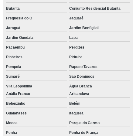
Butantã
Conjunto Residencial Butantã
Freguesia do Ó
Jaguaré
Jaraguá
Jardim Bonfiglioli
Jardim Guedala
Lapa
Pacaembu
Perdizes
Pinheiros
Pirituba
Pompéia
Raposo Tavares
Sumaré
São Domingos
Vila Leopoldina
Água Branca
Anália Franco
Aricanduva
Belenzinho
Belém
Guaianases
Itaquera
Mooca
Parque do Carmo
Penha
Penha de França