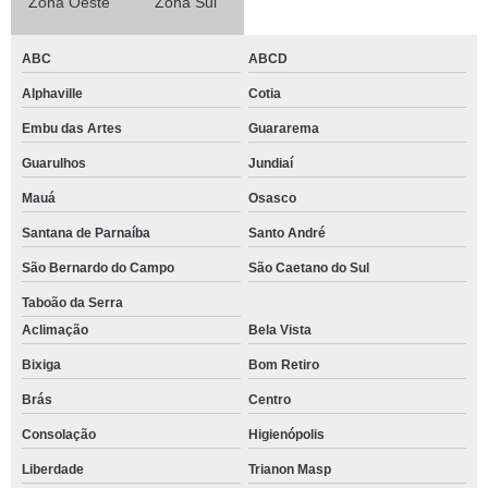
Zona Oeste
Zona Sul
ABC
ABCD
Alphaville
Cotia
Embu das Artes
Guararema
Guarulhos
Jundiaí
Mauá
Osasco
Santana de Parnaíba
Santo André
São Bernardo do Campo
São Caetano do Sul
Taboão da Serra
Aclimação
Bela Vista
Bixiga
Bom Retiro
Brás
Centro
Consolação
Higienópolis
Liberdade
Trianon Masp