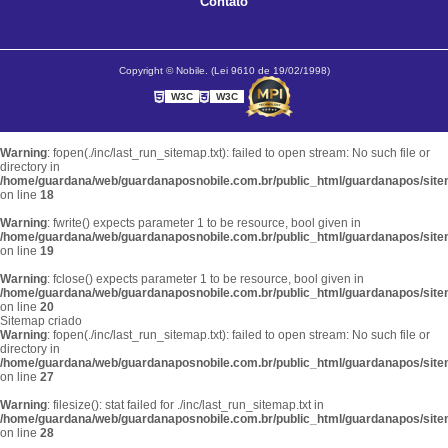
Contato
Copyright © Nobile. (Lei 9610 de 19/02/1998)
W3C
W3C
Warning
: fopen(./inc/last_run_sitemap.txt): failed to open stream: No such file or
directory in
/home/guardana/web/guardanaposnobile.com.br/public_html/guardanapos/sit
on line
18
Warning
: fwrite() expects parameter 1 to be resource, bool given in
/home/guardana/web/guardanaposnobile.com.br/public_html/guardanapos/sit
on line
19
Warning
: fclose() expects parameter 1 to be resource, bool given in
/home/guardana/web/guardanaposnobile.com.br/public_html/guardanapos/sit
on line
20
Sitemap criado
Warning
: fopen(./inc/last_run_sitemap.txt): failed to open stream: No such file or
directory in
/home/guardana/web/guardanaposnobile.com.br/public_html/guardanapos/sit
on line
27
Warning
: filesize(): stat failed for ./inc/last_run_sitemap.txt in
/home/guardana/web/guardanaposnobile.com.br/public_html/guardanapos/sit
on line
28