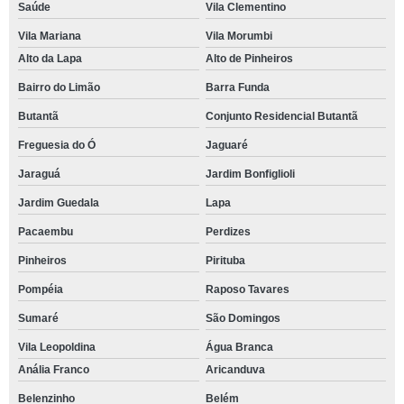
Saúde
Vila Clementino
Vila Mariana
Vila Morumbi
Alto da Lapa
Alto de Pinheiros
Bairro do Limão
Barra Funda
Butantã
Conjunto Residencial Butantã
Freguesia do Ó
Jaguaré
Jaraguá
Jardim Bonfiglioli
Jardim Guedala
Lapa
Pacaembu
Perdizes
Pinheiros
Pirituba
Pompéia
Raposo Tavares
Sumaré
São Domingos
Vila Leopoldina
Água Branca
Anália Franco
Aricanduva
Belenzinho
Belém