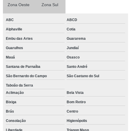
Zona Oeste
Zona Sul
ABC
ABCD
Alphaville
Cotia
Embu das Artes
Guararema
Guarulhos
Jundiaí
Mauá
Osasco
Santana de Parnaíba
Santo André
São Bernardo do Campo
São Caetano do Sul
Taboão da Serra
Aclimação
Bela Vista
Bixiga
Bom Retiro
Brás
Centro
Consolação
Higienópolis
Liberdade
Trianon Masp