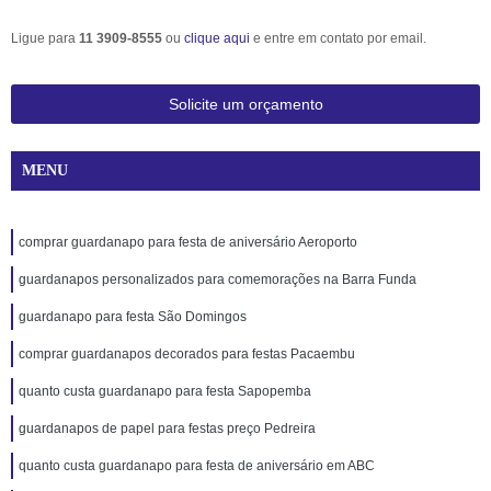
Ligue para
11 3909-8555
ou
clique aqui
e entre em contato por email.
Solicite um orçamento
MENU
comprar guardanapo para festa de aniversário Aeroporto
guardanapos personalizados para comemorações na Barra Funda
guardanapo para festa São Domingos
comprar guardanapos decorados para festas Pacaembu
quanto custa guardanapo para festa Sapopemba
guardanapos de papel para festas preço Pedreira
quanto custa guardanapo para festa de aniversário em ABC