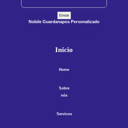
Nobile Guardanapos Personalizado
(11) 3909-8555
(11) 99900-3891
contato@guardanaposnobile.com.br
Inicio
Home
Sobre
nós
Servicos