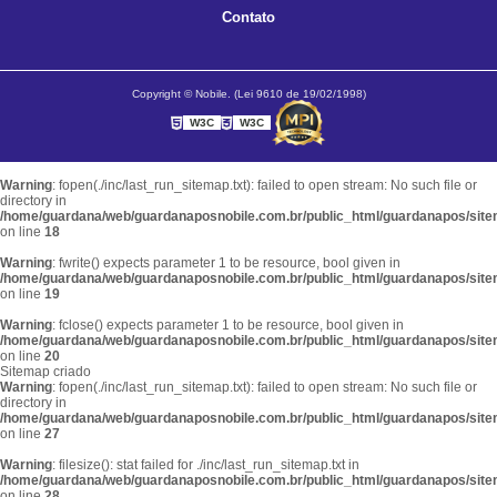
Contato
Copyright © Nobile. (Lei 9610 de 19/02/1998)
W3C
W3C
Warning
: fopen(./inc/last_run_sitemap.txt): failed to open stream: No such file or
directory in
/home/guardana/web/guardanaposnobile.com.br/public_html/guardanapos/sit
on line
18
Warning
: fwrite() expects parameter 1 to be resource, bool given in
/home/guardana/web/guardanaposnobile.com.br/public_html/guardanapos/sit
on line
19
Warning
: fclose() expects parameter 1 to be resource, bool given in
/home/guardana/web/guardanaposnobile.com.br/public_html/guardanapos/sit
on line
20
Sitemap criado
Warning
: fopen(./inc/last_run_sitemap.txt): failed to open stream: No such file or
directory in
/home/guardana/web/guardanaposnobile.com.br/public_html/guardanapos/sit
on line
27
Warning
: filesize(): stat failed for ./inc/last_run_sitemap.txt in
/home/guardana/web/guardanaposnobile.com.br/public_html/guardanapos/sit
on line
28