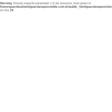
Warning
: fclose() expects parameter 1 to be resource, bool given in
/home/guardana/web/guardanaposnobile.com.br/public_html/guardanapos/sit
on line
29