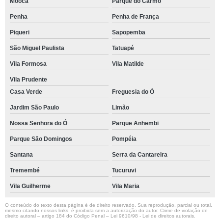
Mooca
Parque do Carmo
Penha
Penha de França
Piqueri
Sapopemba
São Miguel Paulista
Tatuapé
Vila Formosa
Vila Matilde
Vila Prudente
Casa Verde
Freguesia do Ó
Jardim São Paulo
Limão
Nossa Senhora do Ó
Parque Anhembi
Parque São Domingos
Pompéia
Santana
Serra da Cantareira
Tremembé
Tucuruvi
Vila Guilherme
Vila Maria
O conteúdo do texto desta página é de direito reservado. Sua reprodução, parcial ou total,
mesmo citando nossos links, é proibida sem a autorização do autor. Crime de violação de
direito autoral – artigo 184 do Código Penal –
Lei 9610/98 - Lei de direitos autorais
.