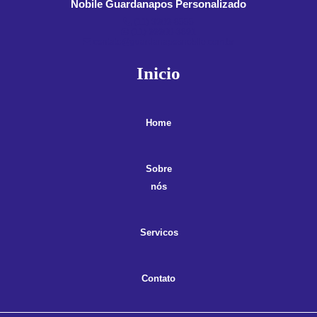
Nobile Guardanapos Personalizado
(11) 3909-8555
(11) 99900-3891
contato@guardanaposnobile.com.br
Inicio
Home
Sobre
nós
Servicos
Contato