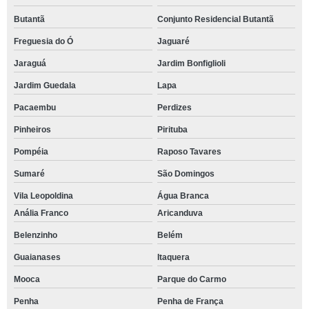
Butantã
Conjunto Residencial Butantã
Freguesia do Ó
Jaguaré
Jaraguá
Jardim Bonfiglioli
Jardim Guedala
Lapa
Pacaembu
Perdizes
Pinheiros
Pirituba
Pompéia
Raposo Tavares
Sumaré
São Domingos
Vila Leopoldina
Água Branca
Anália Franco
Aricanduva
Belenzinho
Belém
Guaianases
Itaquera
Mooca
Parque do Carmo
Penha
Penha de França