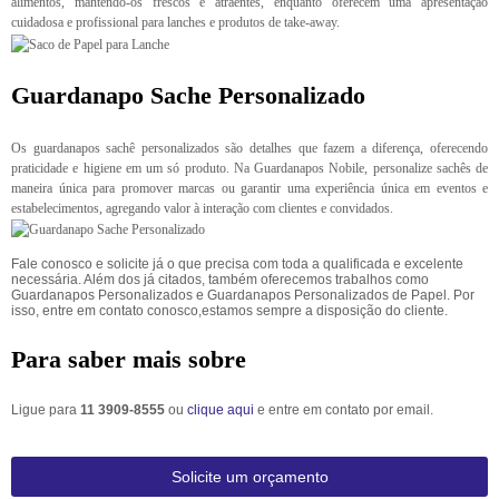
alimentos, mantendo-os frescos e atraentes, enquanto oferecem uma apresentação
cuidadosa e profissional para lanches e produtos de take-away.
Guardanapo Sache Personalizado
Os guardanapos sachê personalizados são detalhes que fazem a diferença, oferecendo
praticidade e higiene em um só produto. Na Guardanapos Nobile, personalize sachês de
maneira única para promover marcas ou garantir uma experiência única em eventos e
estabelecimentos, agregando valor à interação com clientes e convidados.
Fale conosco e solicite já o que precisa com toda a qualificada e excelente
necessária. Além dos já citados, também oferecemos trabalhos como
Guardanapos Personalizados e Guardanapos Personalizados de Papel. Por
isso, entre em contato conosco,estamos sempre a disposição do cliente.
Para saber mais sobre
Ligue para
11 3909-8555
ou
clique aqui
e entre em contato por email.
Solicite um orçamento