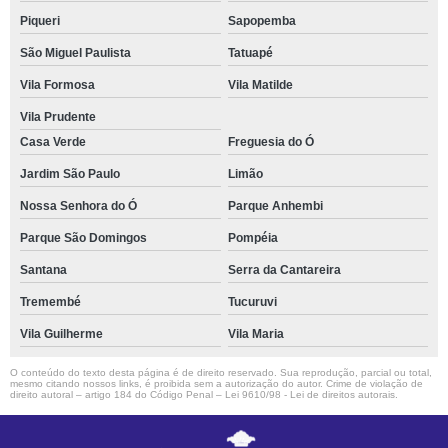
Piqueri
Sapopemba
São Miguel Paulista
Tatuapé
Vila Formosa
Vila Matilde
Vila Prudente
Casa Verde
Freguesia do Ó
Jardim São Paulo
Limão
Nossa Senhora do Ó
Parque Anhembi
Parque São Domingos
Pompéia
Santana
Serra da Cantareira
Tremembé
Tucuruvi
Vila Guilherme
Vila Maria
O conteúdo do texto desta página é de direito reservado. Sua reprodução, parcial ou total,
mesmo citando nossos links, é proibida sem a autorização do autor. Crime de violação de
direito autoral – artigo 184 do Código Penal –
Lei 9610/98 - Lei de direitos autorais
.