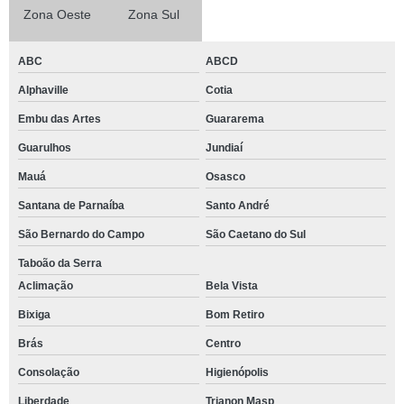
Zona Oeste
Zona Sul
ABC
ABCD
Alphaville
Cotia
Embu das Artes
Guararema
Guarulhos
Jundiaí
Mauá
Osasco
Santana de Parnaíba
Santo André
São Bernardo do Campo
São Caetano do Sul
Taboão da Serra
Aclimação
Bela Vista
Bixiga
Bom Retiro
Brás
Centro
Consolação
Higienópolis
Liberdade
Trianon Masp