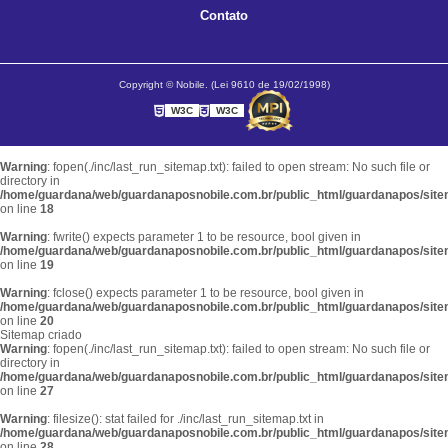
Contato
Copyright © Nobile. (Lei 9610 de 19/02/1998)
W3C
W3C
Warning
: fopen(./inc/last_run_sitemap.txt): failed to open stream: No such file or
directory in
/home/guardana/web/guardanaposnobile.com.br/public_html/guardanapos/sit
on line
18
Warning
: fwrite() expects parameter 1 to be resource, bool given in
/home/guardana/web/guardanaposnobile.com.br/public_html/guardanapos/sit
on line
19
Warning
: fclose() expects parameter 1 to be resource, bool given in
/home/guardana/web/guardanaposnobile.com.br/public_html/guardanapos/sit
on line
20
Sitemap criado
Warning
: fopen(./inc/last_run_sitemap.txt): failed to open stream: No such file or
directory in
/home/guardana/web/guardanaposnobile.com.br/public_html/guardanapos/sit
on line
27
Warning
: filesize(): stat failed for ./inc/last_run_sitemap.txt in
/home/guardana/web/guardanaposnobile.com.br/public_html/guardanapos/sit
on line
28