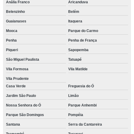
Anália Franco
Aricanduva
Belenzinho
Belém
Guaianases
Itaquera
Mooca
Parque do Carmo
Penha
Penha de França
Piqueri
Sapopemba
São Miguel Paulista
Tatuapé
Vila Formosa
Vila Matilde
Vila Prudente
Casa Verde
Freguesia do Ó
Jardim São Paulo
Limão
Nossa Senhora do Ó
Parque Anhembi
Parque São Domingos
Pompéia
Santana
Serra da Cantareira