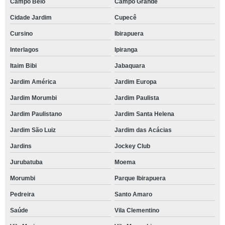
Campo Belo
Campo Grande
Cidade Jardim
Cupecê
Cursino
Ibirapuera
Interlagos
Ipiranga
Itaim Bibi
Jabaquara
Jardim América
Jardim Europa
Jardim Morumbi
Jardim Paulista
Jardim Paulistano
Jardim Santa Helena
Jardim São Luiz
Jardim das Acácias
Jardins
Jockey Club
Jurubatuba
Moema
Morumbi
Parque Ibirapuera
Pedreira
Santo Amaro
Saúde
Vila Clementino