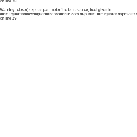
on line
28
Warning
: fclose() expects parameter 1 to be resource, bool given in
/home/guardana/web/guardanaposnobile.com.br/public_html/guardanapos/sit
on line
29