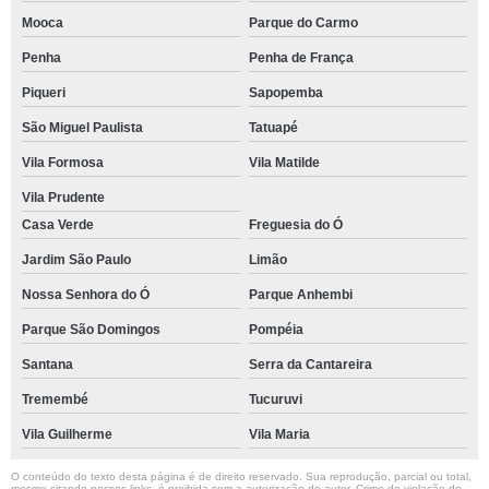
Mooca
Parque do Carmo
Penha
Penha de França
Piqueri
Sapopemba
São Miguel Paulista
Tatuapé
Vila Formosa
Vila Matilde
Vila Prudente
Casa Verde
Freguesia do Ó
Jardim São Paulo
Limão
Nossa Senhora do Ó
Parque Anhembi
Parque São Domingos
Pompéia
Santana
Serra da Cantareira
Tremembé
Tucuruvi
Vila Guilherme
Vila Maria
O conteúdo do texto desta página é de direito reservado. Sua reprodução, parcial ou total,
mesmo citando nossos links, é proibida sem a autorização do autor. Crime de violação de