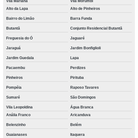
Vila Mariana
Vila Morumbi
Alto da Lapa
Alto de Pinheiros
Bairro do Limão
Barra Funda
Butantã
Conjunto Residencial Butantã
Freguesia do Ó
Jaguaré
Jaraguá
Jardim Bonfiglioli
Jardim Guedala
Lapa
Pacaembu
Perdizes
Pinheiros
Pirituba
Pompéia
Raposo Tavares
Sumaré
São Domingos
Vila Leopoldina
Água Branca
Anália Franco
Aricanduva
Belenzinho
Belém
Guaianases
Itaquera