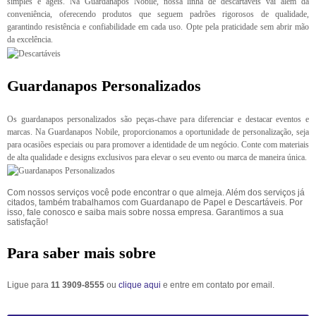
simples e ágeis. Na Guardanapos Nobile, nossa linha de descartáveis vai além da
conveniência, oferecendo produtos que seguem padrões rigorosos de qualidade,
garantindo resistência e confiabilidade em cada uso. Opte pela praticidade sem abrir mão
da excelência.
Guardanapos Personalizados
Os guardanapos personalizados são peças-chave para diferenciar e destacar eventos e
marcas. Na Guardanapos Nobile, proporcionamos a oportunidade de personalização, seja
para ocasiões especiais ou para promover a identidade de um negócio. Conte com materiais
de alta qualidade e designs exclusivos para elevar o seu evento ou marca de maneira única.
Com nossos serviços você pode encontrar o que almeja. Além dos serviços já
citados, também trabalhamos com Guardanapo de Papel e Descartáveis. Por
isso, fale conosco e saiba mais sobre nossa empresa. Garantimos a sua
satisfação!
Para saber mais sobre
Ligue para
11 3909-8555
ou
clique aqui
e entre em contato por email.