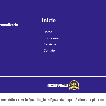
Inicio
sonalizado
Home
Sobre nós
snobile.com.br
Servicos
Contato
W3C
W3C
snobile.com.br/public_html/guardanapos/sitemap.php
on