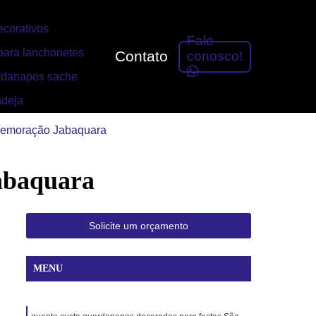
corativos
Fale
ara lanchonetes
Contato
conosco!
rdanapos sache
ndeja
memoração Jabaquara
abaquara
Solicite um orçamento
MENU