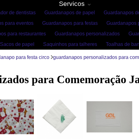
Servicos
dor de dentistas
Guardanapos de papel
Guardanapos de
s para eventos
Guardanapos para festas
Guardanapos p
os para restaurantes
Guardanapos personalizados
Gua
Sacos de papel
Saquinhos para talheres
Toalhas de ba
anapo para festa circo
guardanapos personalizados para co
izados para Comemoração J