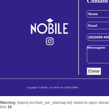
Contato
Copyright © Nobile. (Lei 9610 de 19/02/1998)
Warning
: fopen(./inc/last_run_sitemap.txt): failed to open strea
line
18