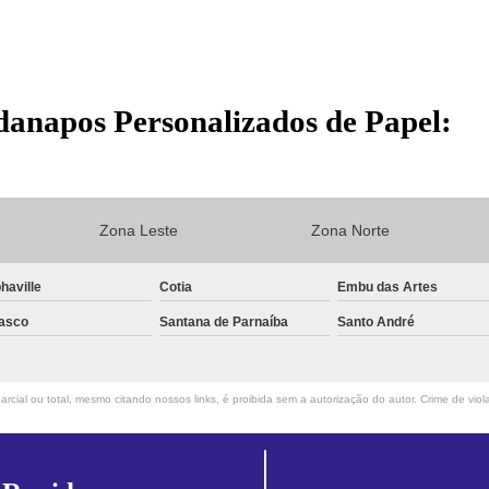
danapos Personalizados de Papel:
Zona Leste
Zona Norte
haville
Cotia
Embu das Artes
asco
Santana de Parnaíba
Santo André
rcial ou total, mesmo citando nossos links, é proibida sem a autorização do autor. Crime de viol