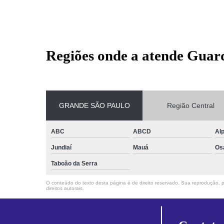
Regiões onde a atende Guar
GRANDE SÃO PAULO
Região Central
ABC
ABCD
Alp
Jundiaí
Mauá
Os
Taboão da Serra
O conteúdo do texto desta página é de direito reservado. Sua reprodução, pa
direitos autorais
.