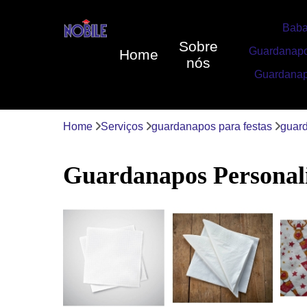
Baba
Sobre
Guardanapo
Home
nós
Guardanap
Home
Serviços
guardanapos para festas
guard
Guardanapos Personal