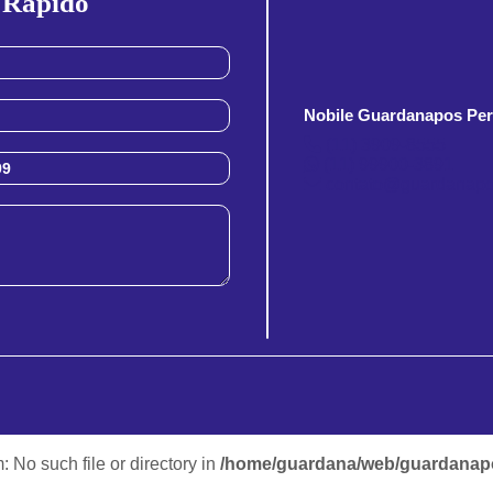
 Rapido
Nobile Guardanapos Per
(11) 3909-8555
(11) 99900-3891
contato@guardanapo
m: No such file or directory in
/home/guardana/web/guardanapo