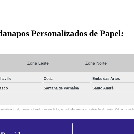
danapos Personalizados de Papel:
Zona Leste
Zona Norte
haville
Cotia
Embu das Artes
asco
Santana de Parnaíba
Santo André
rcial ou total, mesmo citando nossos links, é proibida sem a autorização do autor. Crime de viol