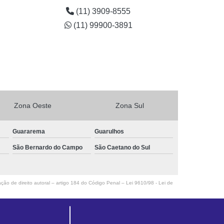
infantil Trianon Masp
(11) 3909-8555
quanto custa guardanapos personalizados para festa
(11) 99900-3891
em ABCD
Zona Oeste
Zona Sul
Guararema
Guarulhos
São Bernardo do Campo
São Caetano do Sul
ação de direito autoral – artigo 184 do Código Penal –
Lei 9610/98 - Lei de