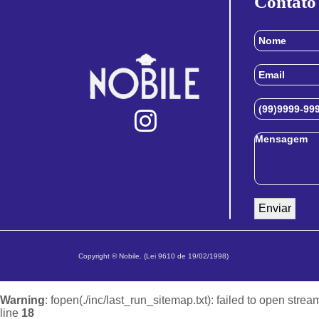
Contato
Copyright © Nobile. (Lei 9610 de 19/02/1998)
Warning
: fopen(./inc/last_run_sitemap.txt): failed to open strea
line
18