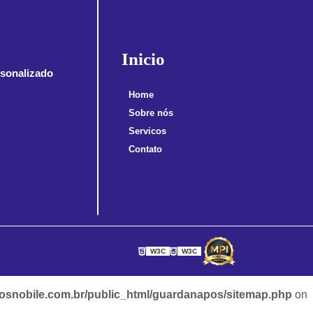
Inicio
sonalizado
Home
Sobre nós
snobile.com.br
Servicos
Contato
W3C
W3C
snobile.com.br/public_html/guardanapos/sitemap.php
on