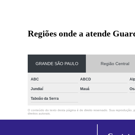
Regiões onde a atende Guar
GRANDE SÃO PAULO
Região Central
ABC
ABCD
Alp
Jundiaí
Mauá
Os
Taboão da Serra
O conteúdo do texto desta página é de direito reservado. Sua reprodução, pa
direitos autorais
.