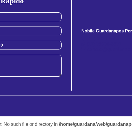
 Rapido
Nobile Guardanapos Per
(11) 3909-8555
(11) 99900-3891
contato@guardanapo
m: No such file or directory in
/home/guardana/web/guardanapo