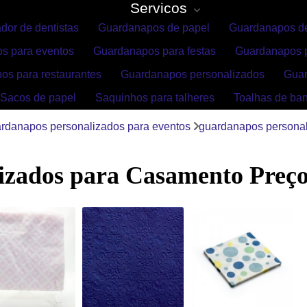
Servicos
dor de dentistas
Guardanapos de papel
Guardanapos de
s para eventos
Guardanapos para festas
Guardanapos p
os para restaurantes
Guardanapos personalizados
Gua
Sacos de papel
Saquinhos para talheres
Toalhas de ba
rdanapos personalizados para eventos
guardanapos personal
zados para Casamento Preço