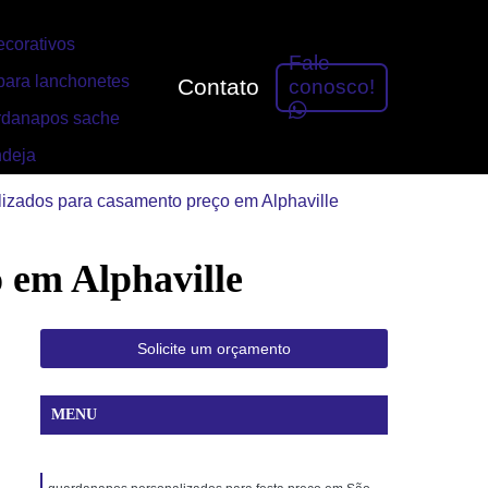
corativos
Fale
ara lanchonetes
Contato
conosco!
rdanapos sache
ndeja
izados para casamento preço em Alphaville
 em Alphaville
Solicite um orçamento
MENU