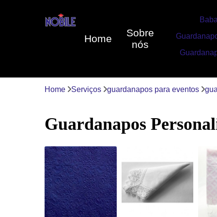
Baba
Sobre
Guardanapo
Home
nós
Guardanap
Home
Serviços
guardanapos para eventos
gua
Guardanapos Personali