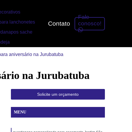
corativos
Fale
ara lanchonetes
Contato
conosco!
rdanapos sache
ndeja
ara aniversário na Jurubatuba
sário na Jurubatuba
Solicite um orçamento
MENU