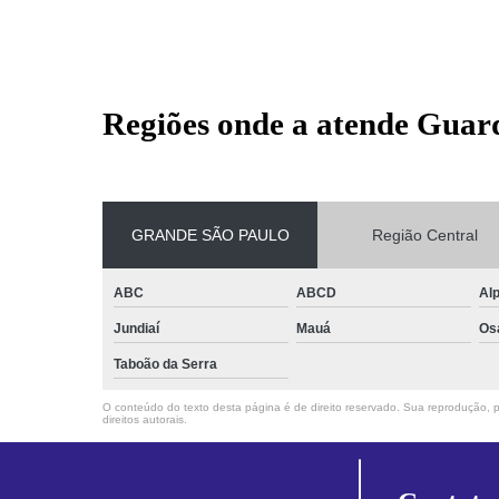
Regiões onde a atende Guar
GRANDE SÃO PAULO
Região Central
ABC
ABCD
Alp
Jundiaí
Mauá
Os
Taboão da Serra
O conteúdo do texto desta página é de direito reservado. Sua reprodução, pa
direitos autorais
.