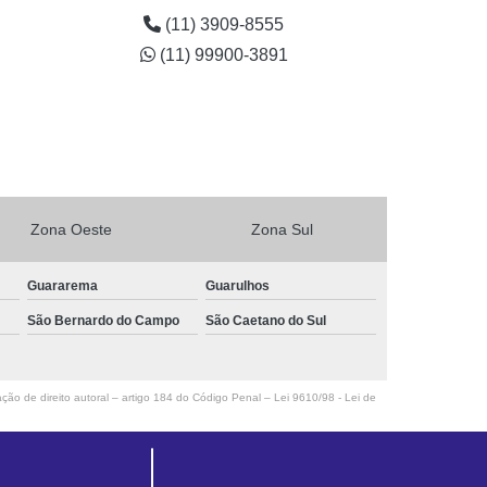
guardanapos personalizados para bodas de ouro preço
em ABC
(11) 3909-8555
(11) 99900-3891
guardanapos personalizados para casamento em
Guararema
Zona Oeste
Zona Sul
Guararema
Guarulhos
São Bernardo do Campo
São Caetano do Sul
ação de direito autoral – artigo 184 do Código Penal –
Lei 9610/98 - Lei de