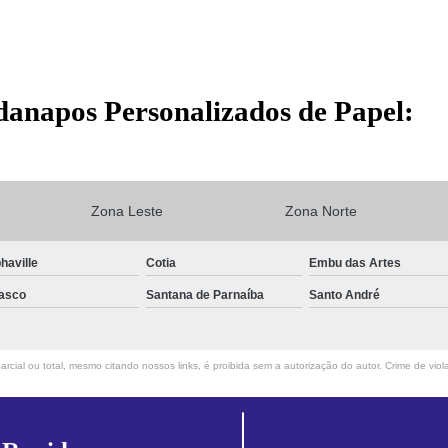
danapos Personalizados de Papel:
Zona Leste
Zona Norte
haville
Cotia
Embu das Artes
asco
Santana de Parnaíba
Santo André
rcial ou total, mesmo citando nossos links, é proibida sem a autorização do autor. Crime de viol