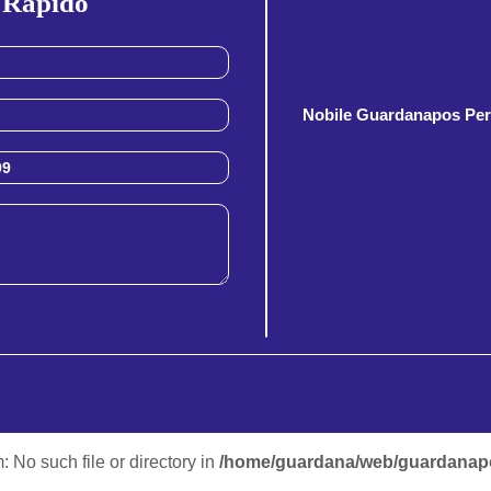
 Rapido
Nobile Guardanapos Per
(11) 3909-8555
(11) 99900-3891
contato@guardanapo
m: No such file or directory in
/home/guardana/web/guardanapo