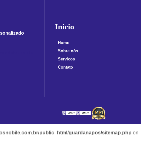
Inicio
sonalizado
Home
Sobre nós
snobile.com.br
Servicos
Contato
W3C
W3C
snobile.com.br/public_html/guardanapos/sitemap.php
on