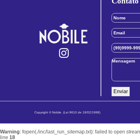
Contato
Copyright © Nobile. (Lei 9610 de 19/02/1998)
Warning
: fopen(./inc/last_run_sitemap.txt): failed to open strea
line
18