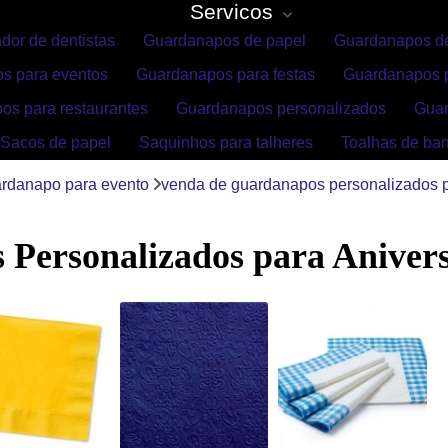
Servicos
dor de dentistas
Guardanapos de papel
Guardanapos de
s para eventos
Guardanapos para festas
Guardanapos p
os para restaurantes
Guardanapos personalizados
Gua
Sacos de papel
Saquinhos para talheres
Toalhas de ba
rdanapo para evento
venda de guardanapos personalizados p
Personalizados para Aniver