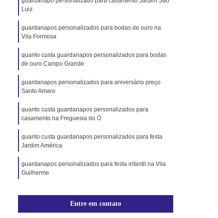
guardanapo personalizado para casamento Jardim São
Luiz
guardanapos personalizados para bodas de ouro na
Vila Formosa
quanto custa guardanapos personalizados para bodas
de ouro Campo Grande
guardanapos personalizados para aniversário preço
Santo Amaro
quanto custa guardanapos personalizados para
casamento na Freguesia do Ó
quanto custa guardanapos personalizados para festa
Jardim América
guardanapos personalizados para festa infantil na Vila
Guilherme
guardanapo personalizado para festa na Freguesia do
Ó
Entre em contato