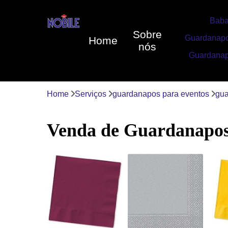
Baba
Sobre
Guardanapo
Home
nós
Guardanap
Home
Serviços
guardanapos para eventos
gua
Venda de Guardanapos 