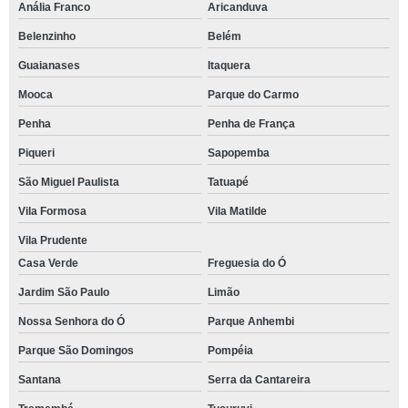
Anália Franco
Aricanduva
Belenzinho
Belém
Guaianases
Itaquera
Mooca
Parque do Carmo
Penha
Penha de França
Piqueri
Sapopemba
São Miguel Paulista
Tatuapé
Vila Formosa
Vila Matilde
Vila Prudente
Casa Verde
Freguesia do Ó
Jardim São Paulo
Limão
Nossa Senhora do Ó
Parque Anhembi
Parque São Domingos
Pompéia
Santana
Serra da Cantareira