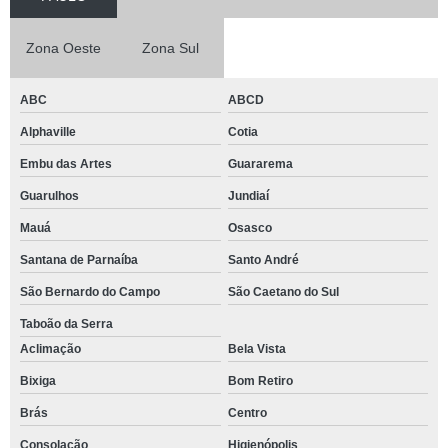
Zona Oeste
Zona Sul
ABC
ABCD
Alphaville
Cotia
Embu das Artes
Guararema
Guarulhos
Jundiaí
Mauá
Osasco
Santana de Parnaíba
Santo André
São Bernardo do Campo
São Caetano do Sul
Taboão da Serra
Aclimação
Bela Vista
Bixiga
Bom Retiro
Brás
Centro
Consolação
Higienópolis