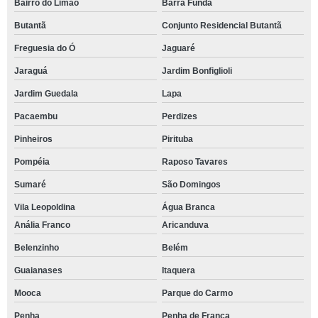
Bairro do Limão
Barra Funda
Butantã
Conjunto Residencial Butantã
Freguesia do Ó
Jaguaré
Jaraguá
Jardim Bonfiglioli
Jardim Guedala
Lapa
Pacaembu
Perdizes
Pinheiros
Pirituba
Pompéia
Raposo Tavares
Sumaré
São Domingos
Vila Leopoldina
Água Branca
Anália Franco
Aricanduva
Belenzinho
Belém
Guaianases
Itaquera
Mooca
Parque do Carmo
Penha
Penha de França