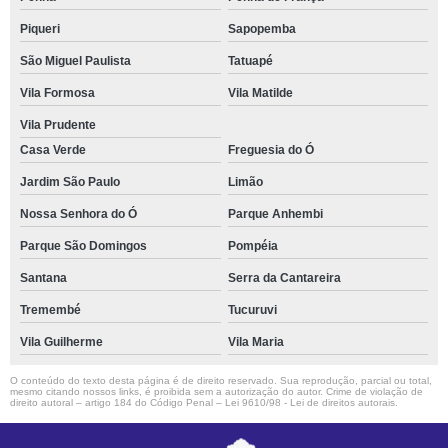
Piqueri
Sapopemba
São Miguel Paulista
Tatuapé
Vila Formosa
Vila Matilde
Vila Prudente
Casa Verde
Freguesia do Ó
Jardim São Paulo
Limão
Nossa Senhora do Ó
Parque Anhembi
Parque São Domingos
Pompéia
Santana
Serra da Cantareira
Tremembé
Tucuruvi
Vila Guilherme
Vila Maria
O conteúdo do texto desta página é de direito reservado. Sua reprodução, parcial ou total,
mesmo citando nossos links, é proibida sem a autorização do autor. Crime de violação de
direito autoral – artigo 184 do Código Penal –
Lei 9610/98 - Lei de direitos autorais
.