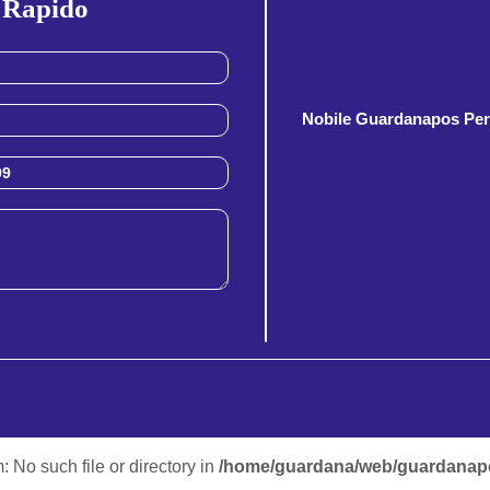
 Rapido
Nobile Guardanapos Per
(11) 3909-8555
(11) 99900-3891
contato@guardanapo
m: No such file or directory in
/home/guardana/web/guardanapo