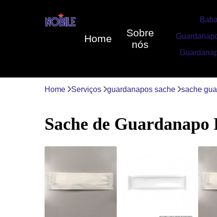
Baba
Sobre
Guardanapo
Home
nós
Guardanap
Home
Serviços
guardanapos sache
sache gu
Sache de Guardanapo 