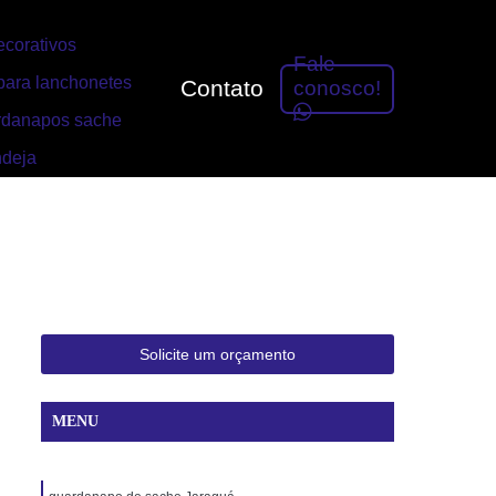
corativos
Fale
ara lanchonetes
Contato
conosco!
rdanapos sache
ndeja
Solicite um orçamento
MENU