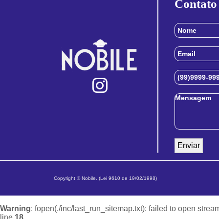
Contato
Copyright © Nobile. (Lei 9610 de 19/02/1998)
Warning
: fopen(./inc/last_run_sitemap.txt): failed to open strea
line
18