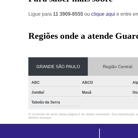
Ligue para
11 3909-8555
ou
clique aqui
e entre em
Regiões onde a atende Guar
GRANDE SÃO PAULO
Região Central
ABC
ABCD
Alp
Jundiaí
Mauá
Os
Taboão da Serra
O conteúdo do texto desta página é de direito reservado. Sua reprodução, pa
direitos autorais
.