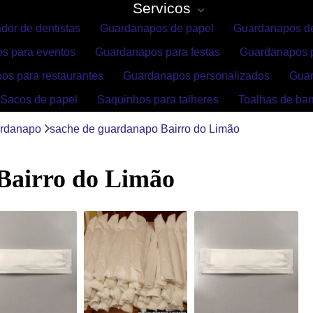
Servicos
dor de dentistas
Guardanapos de papel
Guardanapos de
s para eventos
Guardanapos para festas
Guardanapos p
os para restaurantes
Guardanapos personalizados
Gua
Sacos de papel
Saquinhos para talheres
Toalhas de ba
ardanapo
sache de guardanapo Bairro do Limão
Bairro do Limão