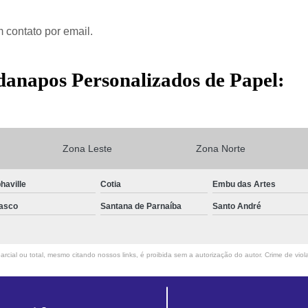
 contato por email.
danapos Personalizados de Papel:
Zona Leste
Zona Norte
haville
Cotia
Embu das Artes
asco
Santana de Parnaíba
Santo André
rcial ou total, mesmo citando nossos links, é proibida sem a autorização do autor. Crime de viol