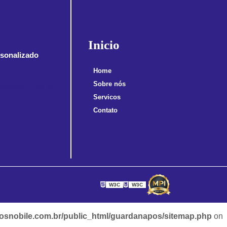
Inicio
sonalizado
Home
Sobre nós
snobile.com.br
Servicos
Contato
W3C
W3C
snobile.com.br/public_html/guardanapos/sitemap.php
on