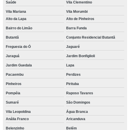
Saúde
Vila Clementino
Vila Mariana
Vila Morumbi
Alto da Lapa
Alto de Pinheiros
Bairro do Limão
Barra Funda
Butantã
Conjunto Residencial Butantã
Freguesia do Ó
Jaguaré
Jaraguá
Jardim Bonfiglioli
Jardim Guedala
Lapa
Pacaembu
Perdizes
Pinheiros
Pirituba
Pompéia
Raposo Tavares
Sumaré
São Domingos
Vila Leopoldina
Água Branca
Anália Franco
Aricanduva
Belenzinho
Belém