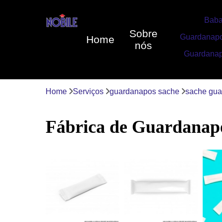
Baba
Sobre
Guardanapo
Home
nós
Guardanap
Home
Serviços
guardanapos sache
sache gu
Fábrica de Guardanap