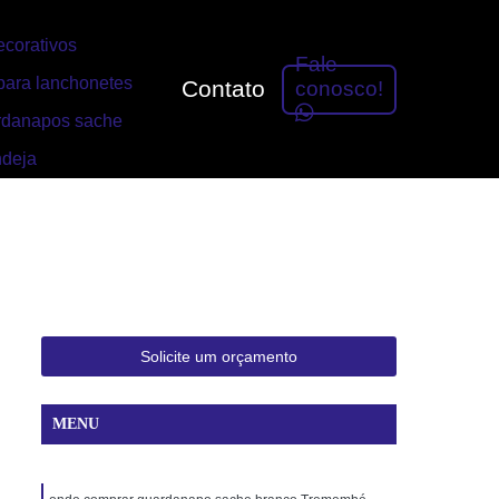
corativos
Fale
ara lanchonetes
Contato
conosco!
rdanapos sache
ndeja
Solicite um orçamento
MENU