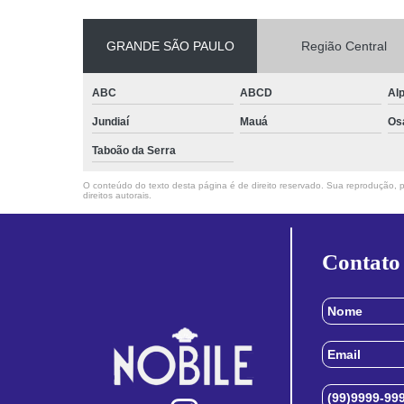
GRANDE SÃO PAULO
Região Central
ABC
ABCD
Alp
Jundiaí
Mauá
Os
Taboão da Serra
O conteúdo do texto desta página é de direito reservado. Sua reprodução, pa
direitos autorais
.
Contato