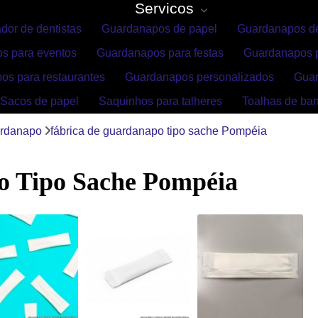
Servicos
dor de dentistas
Guardanapos de papel
Guardanapos de
s para eventos
Guardanapos para festas
Guardanapos p
os para restaurantes
Guardanapos personalizados
Gua
Sacos de papel
Saquinhos para talheres
Toalhas de ba
ardanapo
fábrica de guardanapo tipo sache Pompéia
o Tipo Sache Pompéia