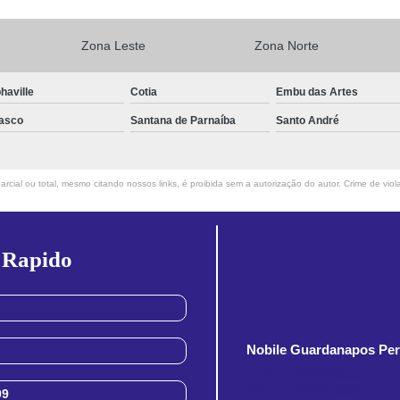
Zona Leste
Zona Norte
haville
Cotia
Embu das Artes
asco
Santana de Parnaíba
Santo André
rcial ou total, mesmo citando nossos links, é proibida sem a autorização do autor. Crime de viol
 Rapido
Nobile Guardanapos Per
(11) 3909-8555
(11) 99900-3891