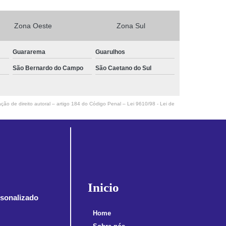
Zona Oeste
Zona Sul
Guararema
Guarulhos
São Bernardo do Campo
São Caetano do Sul
ação de direito autoral – artigo 184 do Código Penal –
Lei 9610/98 - Lei de
Inicio
sonalizado
Home