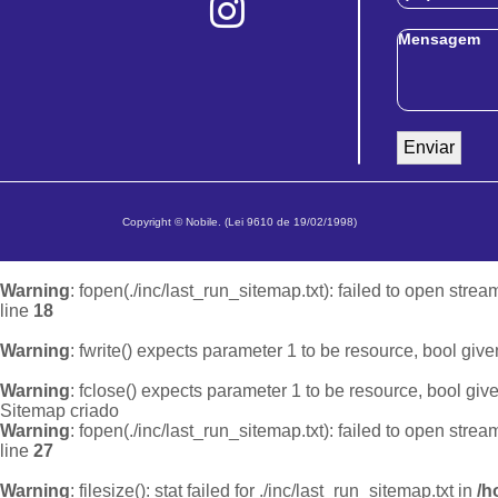
Copyright © Nobile. (Lei 9610 de 19/02/1998)
Warning
: fopen(./inc/last_run_sitemap.txt): failed to open strea
line
18
Warning
: fwrite() expects parameter 1 to be resource, bool give
Warning
: fclose() expects parameter 1 to be resource, bool giv
Sitemap criado
Warning
: fopen(./inc/last_run_sitemap.txt): failed to open strea
line
27
Warning
: filesize(): stat failed for ./inc/last_run_sitemap.txt in
/h