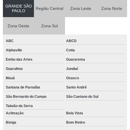
GRANDE SÃO
Região Central
Zona Leste
Zona Norte
PAULO
Zona Oeste
Zona Sul
ABC
ABCD
Alphaville
Cotia
Embu das Artes
Guararema
Guarulhos
Jundiaí
Mauá
Osasco
Santana de Parnaíba
Santo André
São Bernardo do Campo
São Caetano do Sul
Taboão da Serra
Aclimação
Bela Vista
Bixiga
Bom Retiro