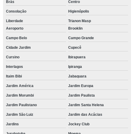
Brás
Centro
Consolação
Higienópolis
Liberdade
Trianon Masp
Aeroporto
Brooklin
Campo Belo
Campo Grande
Cidade Jardim
Cupecê
Cursino
Ibirapuera
Interlagos
Ipiranga
Itaim Bibi
Jabaquara
Jardim América
Jardim Europa
Jardim Morumbi
Jardim Paulista
Jardim Paulistano
Jardim Santa Helena
Jardim São Luiz
Jardim das Acácias
Jardins
Jockey Club
Jurubatuba
Moema