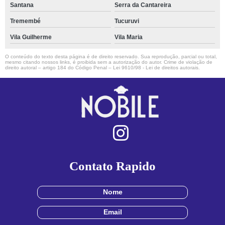
Santana
Serra da Cantareira
Tremembé
Tucuruvi
Vila Guilherme
Vila Maria
O conteúdo do texto desta página é de direito reservado. Sua reprodução, parcial ou total,
mesmo citando nossos links, é proibida sem a autorização do autor. Crime de violação de
direito autoral – artigo 184 do Código Penal –
Lei 9610/98 - Lei de direitos autorais
.
Contato Rapido