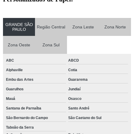
GRANDE SÃO
Região Central
Zona Leste
Zona Norte
PAULO
Zona Oeste
Zona Sul
ABC
ABCD
Alphaville
Cotia
Embu das Artes
Guararema
Guarulhos
Jundiaí
Mauá
Osasco
Santana de Parnaíba
Santo André
São Bernardo do Campo
São Caetano do Sul
Taboão da Serra