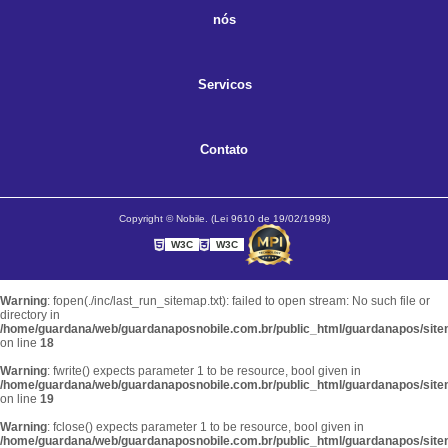
nós
Servicos
Contato
Copyright © Nobile. (Lei 9610 de 19/02/1998)
W3C
W3C
Warning
: fopen(./inc/last_run_sitemap.txt): failed to open stream: No such file or
directory in
/home/guardana/web/guardanaposnobile.com.br/public_html/guardanapos/sit
on line
18
Warning
: fwrite() expects parameter 1 to be resource, bool given in
/home/guardana/web/guardanaposnobile.com.br/public_html/guardanapos/sit
on line
19
Warning
: fclose() expects parameter 1 to be resource, bool given in
/home/guardana/web/guardanaposnobile.com.br/public_html/guardanapos/sit