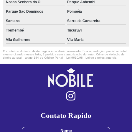
Nossa Senhora do Ó
Parque Anhembi
Parque São Domingos
Pompéia
Santana
Serra da Cantareira
Tremembé
Tucuruvi
Vila Guilherme
Vila Maria
O conteúdo do texto desta página é de direito reservado. Sua reprodução, parcial ou total,
mesmo citando nossos links, é proibida sem a autorização do autor. Crime de violação de
direito autoral – artigo 184 do Código Penal –
Lei 9610/98 - Lei de direitos autorais
.
Contato Rapido