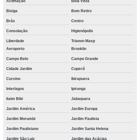
Aclimação
Bela Vista
Bixiga
Bom Retiro
Brás
Centro
Consolação
Higienópolis
Liberdade
Trianon Masp
Aeroporto
Brooklin
Campo Belo
Campo Grande
Cidade Jardim
Cupecê
Cursino
Ibirapuera
Interlagos
Ipiranga
Itaim Bibi
Jabaquara
Jardim América
Jardim Europa
Jardim Morumbi
Jardim Paulista
Jardim Paulistano
Jardim Santa Helena
Jardim São Luiz
Jardim das Acácias