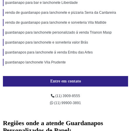
guardanapo para bar e lanchonete Liberdade
venda de guardanapo para lanchonete e pizzaria Serra da Cantareira
venda de guardanapo para lanchonete e sorveteria Vila Matilde
guardanapo para lanchonete personalizado á venda Trianon Masp
guardanapo para lanchonete e sorveteria valor Brás
guardanapos para lanchonete á venda Embu das Artes
guardanapo lanchonete Vila Prudente
Entre em contato
(11) 3909-8555
(11) 99900-3891
Regiões onde a atende Guardanapos
Personalizados de Papel: