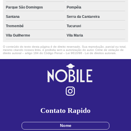
Parque São Domingos
Pompéia
Santana
Serra da Cantareira
Tremembé
Tucuruvi
Vila Guilherme
Vila Maria
O conteúdo do texto desta página é de direito reservado. Sua reprodução, parcial ou total,
mesmo citando nossos links, é proibida sem a autorização do autor. Crime de violação de
direito autoral – artigo 184 do Código Penal –
Lei 9610/98 - Lei de direitos autorais
.
Contato Rapido