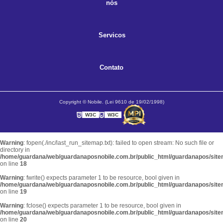
nós
Servicos
Contato
Copyright © Nobile. (Lei 9610 de 19/02/1998)
W3C
W3C
Warning
: fopen(./inc/last_run_sitemap.txt): failed to open stream: No such file or
directory in
/home/guardana/web/guardanaposnobile.com.br/public_html/guardanapos/sit
on line
18
Warning
: fwrite() expects parameter 1 to be resource, bool given in
/home/guardana/web/guardanaposnobile.com.br/public_html/guardanapos/sit
on line
19
Warning
: fclose() expects parameter 1 to be resource, bool given in
/home/guardana/web/guardanaposnobile.com.br/public_html/guardanapos/sit
on line
20