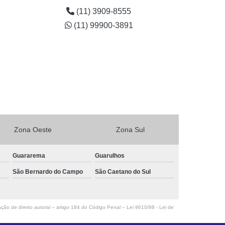
Butantã
(11) 3909-8555
venda de guardanapo personalizado para lanchonete
(11) 99900-3891
Penha
Zona Oeste
Zona Sul
Guararema
Guarulhos
São Bernardo do Campo
São Caetano do Sul
ação de direito autoral – artigo 184 do Código Penal –
Lei 9610/98 - Lei de