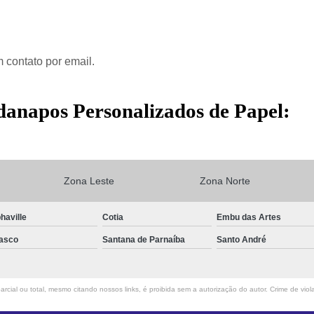
 contato por email.
danapos Personalizados de Papel:
Zona Leste
Zona Norte
haville
Cotia
Embu das Artes
asco
Santana de Parnaíba
Santo André
rcial ou total, mesmo citando nossos links, é proibida sem a autorização do autor. Crime de viol