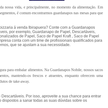
 da nossa vida, e principalmente, no momento da alimentação. Em
s segmentos, é comum encontrarmos guardanapos nas mesas para que
pizzaria á venda Ibirapuera? Conte com a Guardanapos
táveis, por exemplo, Guardanapo de Papel, Descartáveis,
alizados de Papel, Saco de Papel Kraft , Saco de Papel
presa conta com um time de profissionais qualificados para
ernos, que se ajustam a sua necessidade.
segura para embalar alimentos. Na Guardanapos Nobile, nossos sacos
mentos, mantendo-os frescos e atraentes, enquanto oferecem uma
odutos de take-away.
escartáveis. Por isso, aproveite a sua chance para entrar
 dispostos a sanar todas as suas dúvidas sobre os