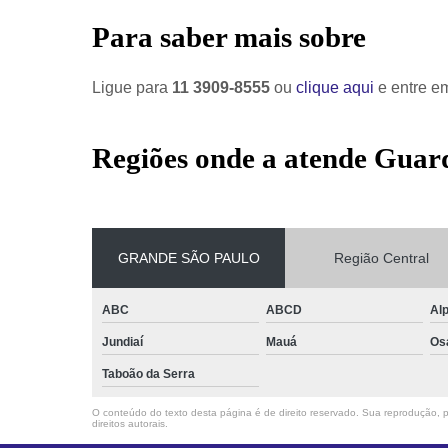
Para saber mais sobre
Ligue para
11 3909-8555
ou
clique aqui
e entre em
Regiões onde a atende Guar
GRANDE SÃO PAULO
Região Central
ABC
ABCD
Alp
Jundiaí
Mauá
Os
Taboão da Serra
O conteúdo do texto desta página é de direito reservado. Sua reprodução, pa
direitos autorais
.