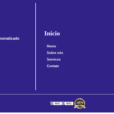
Inicio
sonalizado
Home
Sobre nós
snobile.com.br
Servicos
Contato
W3C
W3C