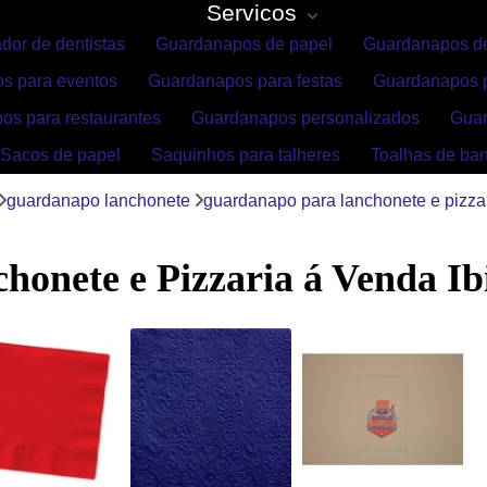
Servicos
dor de dentistas
Guardanapos de papel
Guardanapos de
s para eventos
Guardanapos para festas
Guardanapos p
os para restaurantes
Guardanapos personalizados
Gua
Sacos de papel
Saquinhos para talheres
Toalhas de ba
guardanapo lanchonete
guardanapo para lanchonete e pizzar
onete e Pizzaria á Venda Ib