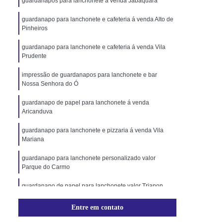
guardanapos para lanchonete á venda Jabaquara
guardanapo para lanchonete e cafeteria á venda Alto de
Pinheiros
guardanapo para lanchonete e cafeteria á venda Vila
Prudente
impressão de guardanapos para lanchonete e bar
Nossa Senhora do Ó
guardanapo de papel para lanchonete á venda
Aricanduva
guardanapo para lanchonete e pizzaria á venda Vila
Mariana
guardanapo para lanchonete personalizado valor
Parque do Carmo
guardanapo de papel para lanchonete valor Trianon
Masp
Entre em contato
guardanapo para lanchonete personalizado á venda