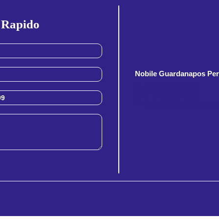
 Rapido
Nobile Guardanapos Per
(11) 3909-8555
(11) 99900-3891
contato@guardanapo