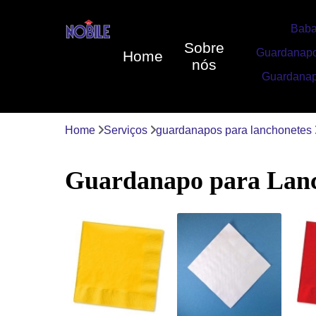
Baba
Sobre
Guardanapo
Home
nós
Guardanap
Home
Serviços
guardanapos para lanchonetes
Guardanapo para Lanch