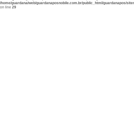
/home/guardana/web/guardanaposnobile.com.br/public_html/guardanapos/sit
on line
29