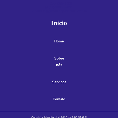
(11) 3909-8555
(11) 99900-3891
contato@guardanaposnobile.com.br
Inicio
Home
Sobre
nós
Servicos
Contato
Copyright © Nobile. (Lei 9610 de 19/02/1998)