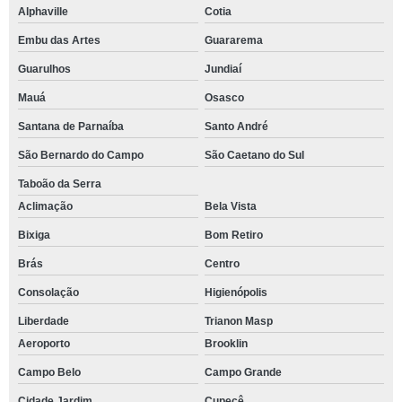
Alphaville
Cotia
Embu das Artes
Guararema
Guarulhos
Jundiaí
Mauá
Osasco
Santana de Parnaíba
Santo André
São Bernardo do Campo
São Caetano do Sul
Taboão da Serra
Aclimação
Bela Vista
Bixiga
Bom Retiro
Brás
Centro
Consolação
Higienópolis
Liberdade
Trianon Masp
Aeroporto
Brooklin
Campo Belo
Campo Grande
Cidade Jardim
Cupecê