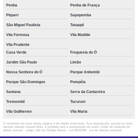
Penha
Penha de França
Piqueri
Sapopemba
São Miguel Paulista
Tatuapé
Vila Formosa
Vila Matilde
Vila Prudente
Casa Verde
Freguesia do Ó
Jardim São Paulo
Limão
Nossa Senhora do Ó
Parque Anhembi
Parque São Domingos
Pompéia
Santana
Serra da Cantareira
Tremembé
Tucuruvi
Vila Guilherme
Vila Maria
O conteúdo do texto desta página é de direito reservado. Sua reprodução, parcial ou total,
mesmo citando nossos links, é proibida sem a autorização do autor. Crime de violação de
direito autoral – artigo 184 do Código Penal –
Lei 9610/98 - Lei de direitos autorais
.