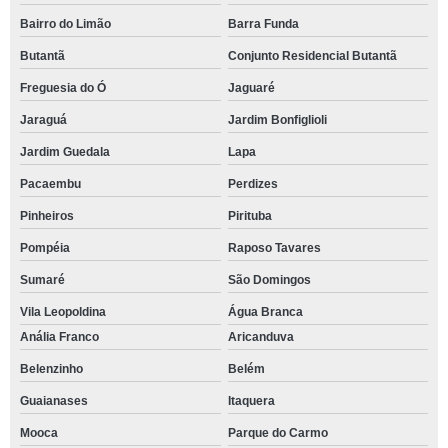
Bairro do Limão
Barra Funda
Butantã
Conjunto Residencial Butantã
Freguesia do Ó
Jaguaré
Jaraguá
Jardim Bonfiglioli
Jardim Guedala
Lapa
Pacaembu
Perdizes
Pinheiros
Pirituba
Pompéia
Raposo Tavares
Sumaré
São Domingos
Vila Leopoldina
Água Branca
Anália Franco
Aricanduva
Belenzinho
Belém
Guaianases
Itaquera
Mooca
Parque do Carmo