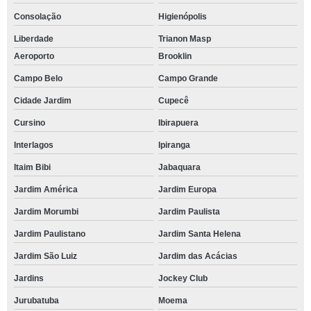
Consolação
Higienópolis
Liberdade
Trianon Masp
Aeroporto
Brooklin
Campo Belo
Campo Grande
Cidade Jardim
Cupecê
Cursino
Ibirapuera
Interlagos
Ipiranga
Itaim Bibi
Jabaquara
Jardim América
Jardim Europa
Jardim Morumbi
Jardim Paulista
Jardim Paulistano
Jardim Santa Helena
Jardim São Luiz
Jardim das Acácias
Jardins
Jockey Club
Jurubatuba
Moema