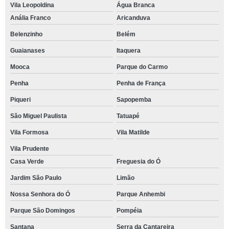
Vila Leopoldina
Água Branca
Anália Franco
Aricanduva
Belenzinho
Belém
Guaianases
Itaquera
Mooca
Parque do Carmo
Penha
Penha de França
Piqueri
Sapopemba
São Miguel Paulista
Tatuapé
Vila Formosa
Vila Matilde
Vila Prudente
Casa Verde
Freguesia do Ó
Jardim São Paulo
Limão
Nossa Senhora do Ó
Parque Anhembi
Parque São Domingos
Pompéia
Santana
Serra da Cantareira