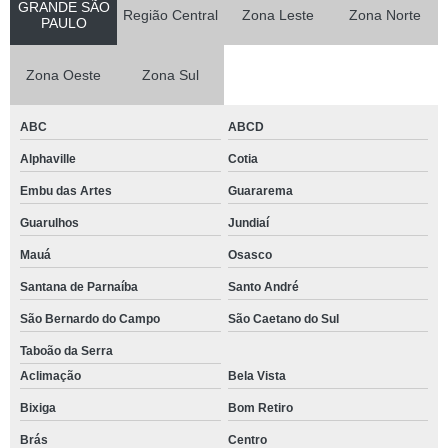
GRANDE SÃO
Região Central
Zona Leste
Zona Norte
PAULO
Zona Oeste
Zona Sul
ABC
ABCD
Alphaville
Cotia
Embu das Artes
Guararema
Guarulhos
Jundiaí
Mauá
Osasco
Santana de Parnaíba
Santo André
São Bernardo do Campo
São Caetano do Sul
Taboão da Serra
Aclimação
Bela Vista
Bixiga
Bom Retiro
Brás
Centro