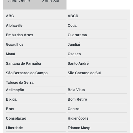
Zona Oeste
Zona Sul
ABC
ABCD
Alphaville
Cotia
Embu das Artes
Guararema
Guarulhos
Jundiaí
Mauá
Osasco
Santana de Parnaíba
Santo André
São Bernardo do Campo
São Caetano do Sul
Taboão da Serra
Aclimação
Bela Vista
Bixiga
Bom Retiro
Brás
Centro
Consolação
Higienópolis
Liberdade
Trianon Masp