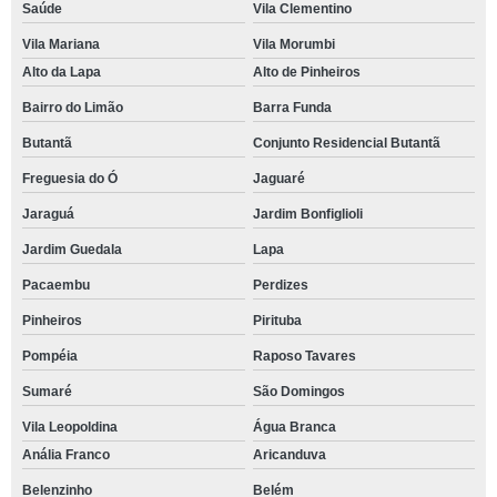
Saúde
Vila Clementino
Vila Mariana
Vila Morumbi
Alto da Lapa
Alto de Pinheiros
Bairro do Limão
Barra Funda
Butantã
Conjunto Residencial Butantã
Freguesia do Ó
Jaguaré
Jaraguá
Jardim Bonfiglioli
Jardim Guedala
Lapa
Pacaembu
Perdizes
Pinheiros
Pirituba
Pompéia
Raposo Tavares
Sumaré
São Domingos
Vila Leopoldina
Água Branca
Anália Franco
Aricanduva
Belenzinho
Belém