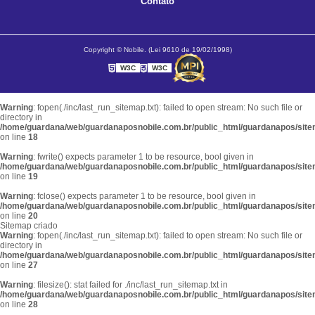
Contato
Copyright © Nobile. (Lei 9610 de 19/02/1998)
W3C
W3C
Warning
: fopen(./inc/last_run_sitemap.txt): failed to open stream: No such file or
directory in
/home/guardana/web/guardanaposnobile.com.br/public_html/guardanapos/sit
on line
18
Warning
: fwrite() expects parameter 1 to be resource, bool given in
/home/guardana/web/guardanaposnobile.com.br/public_html/guardanapos/sit
on line
19
Warning
: fclose() expects parameter 1 to be resource, bool given in
/home/guardana/web/guardanaposnobile.com.br/public_html/guardanapos/sit
on line
20
Sitemap criado
Warning
: fopen(./inc/last_run_sitemap.txt): failed to open stream: No such file or
directory in
/home/guardana/web/guardanaposnobile.com.br/public_html/guardanapos/sit
on line
27
Warning
: filesize(): stat failed for ./inc/last_run_sitemap.txt in
/home/guardana/web/guardanaposnobile.com.br/public_html/guardanapos/sit
on line
28