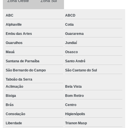
Zona Oeste
Zona Sul
ABC
ABCD
Alphaville
Cotia
Embu das Artes
Guararema
Guarulhos
Jundiaí
Mauá
Osasco
Santana de Parnaíba
Santo André
São Bernardo do Campo
São Caetano do Sul
Taboão da Serra
Aclimação
Bela Vista
Bixiga
Bom Retiro
Brás
Centro
Consolação
Higienópolis
Liberdade
Trianon Masp