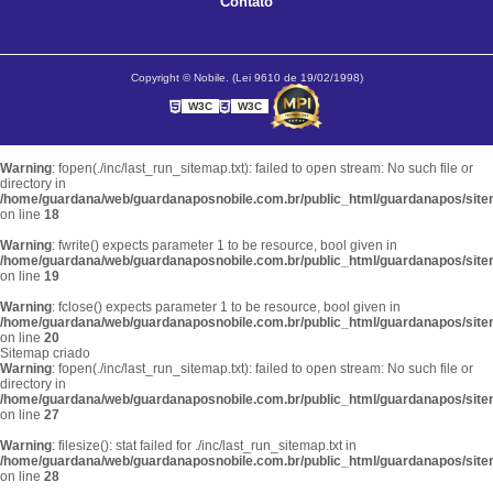
Contato
Copyright © Nobile. (Lei 9610 de 19/02/1998)
W3C
W3C
Warning
: fopen(./inc/last_run_sitemap.txt): failed to open stream: No such file or
directory in
/home/guardana/web/guardanaposnobile.com.br/public_html/guardanapos/sit
on line
18
Warning
: fwrite() expects parameter 1 to be resource, bool given in
/home/guardana/web/guardanaposnobile.com.br/public_html/guardanapos/sit
on line
19
Warning
: fclose() expects parameter 1 to be resource, bool given in
/home/guardana/web/guardanaposnobile.com.br/public_html/guardanapos/sit
on line
20
Sitemap criado
Warning
: fopen(./inc/last_run_sitemap.txt): failed to open stream: No such file or
directory in
/home/guardana/web/guardanaposnobile.com.br/public_html/guardanapos/sit
on line
27
Warning
: filesize(): stat failed for ./inc/last_run_sitemap.txt in
/home/guardana/web/guardanaposnobile.com.br/public_html/guardanapos/sit
on line
28