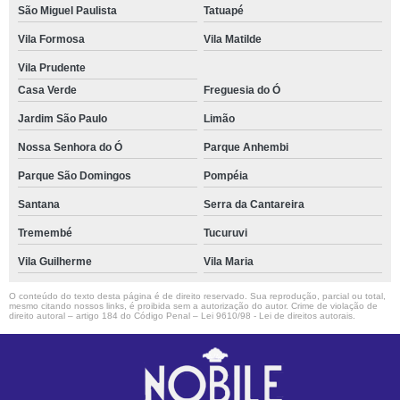
São Miguel Paulista
Tatuapé
Vila Formosa
Vila Matilde
Vila Prudente
Casa Verde
Freguesia do Ó
Jardim São Paulo
Limão
Nossa Senhora do Ó
Parque Anhembi
Parque São Domingos
Pompéia
Santana
Serra da Cantareira
Tremembé
Tucuruvi
Vila Guilherme
Vila Maria
O conteúdo do texto desta página é de direito reservado. Sua reprodução, parcial ou total,
mesmo citando nossos links, é proibida sem a autorização do autor. Crime de violação de
direito autoral – artigo 184 do Código Penal –
Lei 9610/98 - Lei de direitos autorais
.