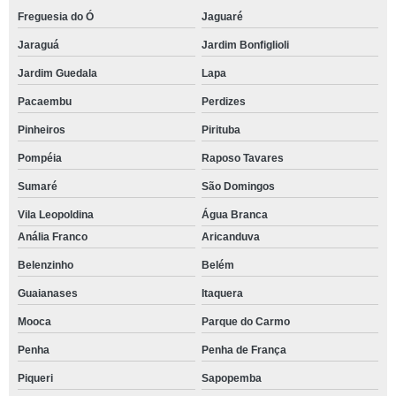
Freguesia do Ó
Jaguaré
Jaraguá
Jardim Bonfiglioli
Jardim Guedala
Lapa
Pacaembu
Perdizes
Pinheiros
Pirituba
Pompéia
Raposo Tavares
Sumaré
São Domingos
Vila Leopoldina
Água Branca
Anália Franco
Aricanduva
Belenzinho
Belém
Guaianases
Itaquera
Mooca
Parque do Carmo
Penha
Penha de França
Piqueri
Sapopemba