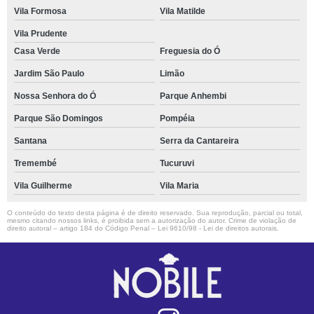
Vila Formosa
Vila Matilde
Vila Prudente
Casa Verde
Freguesia do Ó
Jardim São Paulo
Limão
Nossa Senhora do Ó
Parque Anhembi
Parque São Domingos
Pompéia
Santana
Serra da Cantareira
Tremembé
Tucuruvi
Vila Guilherme
Vila Maria
O conteúdo do texto desta página é de direito reservado. Sua reprodução, parcial ou total,
mesmo citando nossos links, é proibida sem a autorização do autor. Crime de violação de
direito autoral – artigo 184 do Código Penal –
Lei 9610/98 - Lei de direitos autorais
.