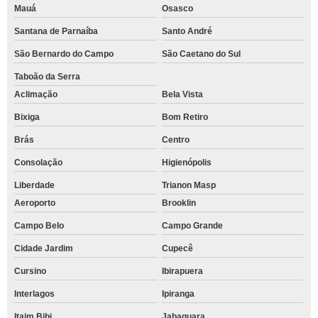
Mauá
Osasco
Santana de Parnaíba
Santo André
São Bernardo do Campo
São Caetano do Sul
Taboão da Serra
Aclimação
Bela Vista
Bixiga
Bom Retiro
Brás
Centro
Consolação
Higienópolis
Liberdade
Trianon Masp
Aeroporto
Brooklin
Campo Belo
Campo Grande
Cidade Jardim
Cupecê
Cursino
Ibirapuera
Interlagos
Ipiranga
Itaim Bibi
Jabaquara