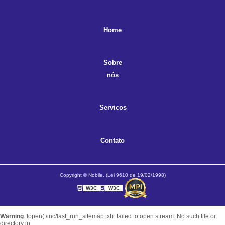
Home
Sobre
nós
Servicos
Contato
Copyright © Nobile. (Lei 9610 de 19/02/1998)
W3C
W3C
Warning
: fopen(./inc/last_run_sitemap.txt): failed to open stream: No such file or
directory in