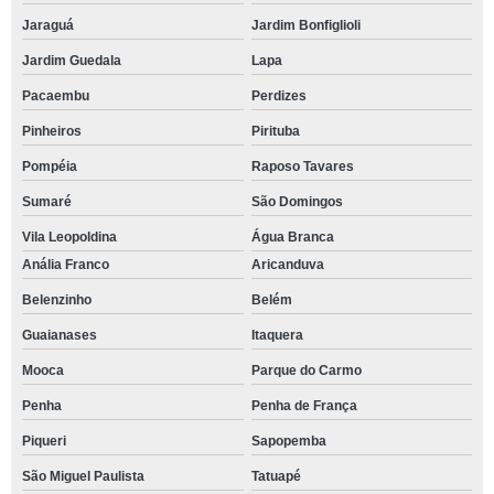
Jaraguá
Jardim Bonfiglioli
Jardim Guedala
Lapa
Pacaembu
Perdizes
Pinheiros
Pirituba
Pompéia
Raposo Tavares
Sumaré
São Domingos
Vila Leopoldina
Água Branca
Anália Franco
Aricanduva
Belenzinho
Belém
Guaianases
Itaquera
Mooca
Parque do Carmo
Penha
Penha de França
Piqueri
Sapopemba
São Miguel Paulista
Tatuapé